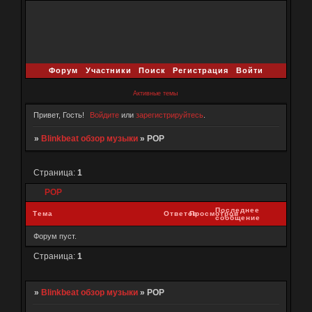
Форум
Участники
Поиск
Регистрация
Войти
Активные темы
Привет, Гость!
Войдите
или
зарегистрируйтесь
.
»
Blinkbeat обзор музыки
»
POP
Страница:
1
POP
Последнее
Тема
Ответов
Просмотров
сообщение
Форум пуст.
Страница:
1
»
Blinkbeat обзор музыки
»
POP