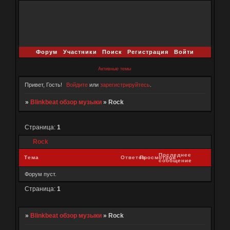
Форум
Участники
Поиск
Регистрация
Войти
Активные темы
Привет, Гость!
Войдите
или
зарегистрируйтесь
.
»
Blinkbeat обзор музыки
»
Rock
Страница:
1
Rock
Последнее
Тема
Ответов
Просмотров
сообщение
Форум пуст.
Страница:
1
»
Blinkbeat обзор музыки
»
Rock